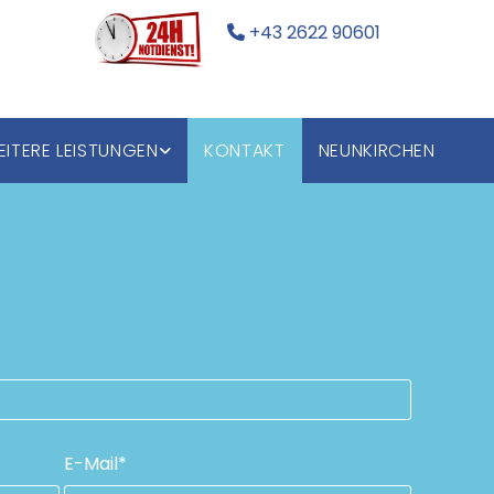
+43 2622 90601

ITERE LEISTUNGEN
KONTAKT
NEUNKIRCHEN
E-Mail*