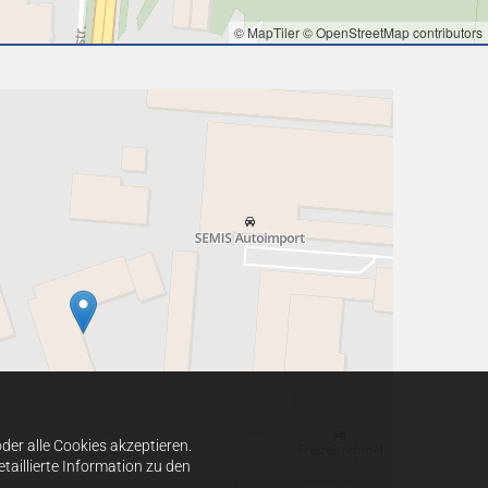
© MapTiler
© OpenStreetMap contributors
er alle Cookies akzeptieren.
taillierte Information zu den