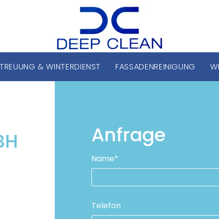
TREUUNG & WINTERDIENST
FASSADENREINIGUNG
WE
Anfrage
BH
Name*
Telefon