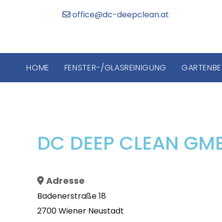
office@dc-deepclean.at

HOME
FENSTER-/GLASREINIGUNG
GARTENBE
DC DEEP CLEAN GM
Adresse

Badenerstraße 18
2700 Wiener Neustadt