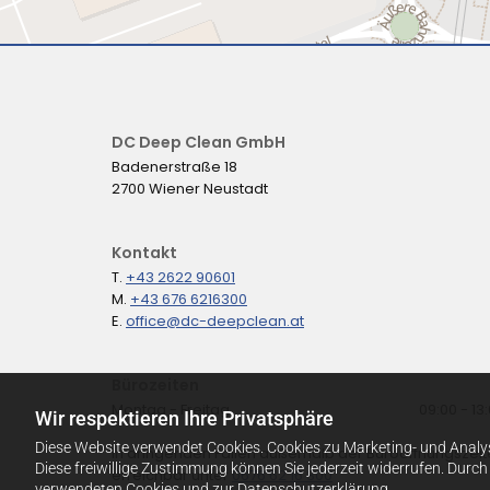
DC Deep Clean GmbH
Badenerstraße 18
2700 Wiener Neustadt
Kontakt
T.
+43 2622 90601
M.
+43 676 6216300
E.
office@dc-deepclean.at
Bürozeiten
Montag - Freitag
09:00 - 13
Wir respektieren Ihre Privatsphäre
Diese Website verwendet Cookies. Cookies zu Marketing- und Analy
In dringenden Fällen außerhalb der Büroöffnungszei
Diese freiwillige Zustimmung können Sie jederzeit widerrufen. Durc
erreichbar unter
0676 62 16 300
verwendeten Cookies und zur Datenschutzerklärung.